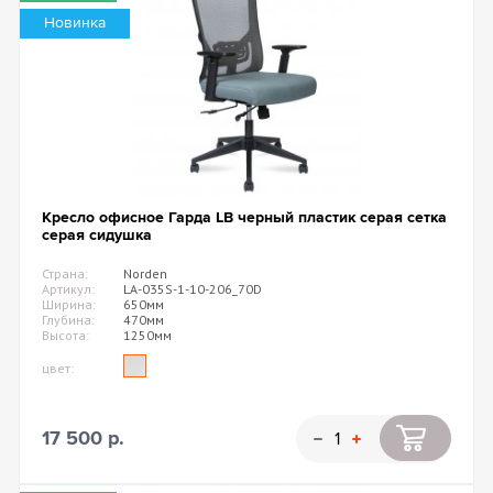
Новинка
Кресло офисное Гарда LB черный пластик серая сетка
серая сидушка
Страна:
Norden
Артикул:
LA-035S-1-10-206_70D
Ширина:
650мм
Глубина:
470мм
Высота:
1250мм
цвет:
17 500 р.