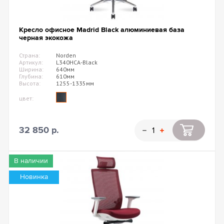
Кресло офисное Madrid Black алюминиевая база
черная экокожа
Страна:
Norden
Артикул:
L340HCA-Black
Ширина:
640мм
Глубина:
610мм
Высота:
1255-1335мм
цвет:
32 850 р.
В наличии
Новинка