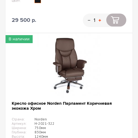
цвет:
29 500 р.
В наличии
Кресло офисное Norden Парламент Коричневая
экокожа Хром
Страна:
Norden
Артикул:
H-2021-322
Ширина:
750мм
Глубина:
830мм
Высота:
1240мм