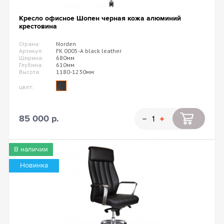
Кресло офисное Шопен черная кожа алюминий
крестовина
Страна:
Norden
Артикул:
FK 0005-A black leather
Ширина:
680мм
Глубина:
610мм
Высота:
1180-1230мм
цвет:
85 000 р.
В наличии
Новинка