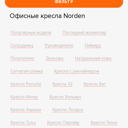
ФИЛЬТР
Офисные кресла Norden
Популярные модели
Последний экземпляр
Сотруднику
Руководителю
Геймеру
Посетителю
Экокожа
Натуральная кожа
Сетчатая спинка
Кресла с реклайнером
Кресло Porsche
Кресло IQ
Кресло Бит
Кресло Интер
Кресло Хельмут
Кресло Харман
Кресло Лондон
Кресло Трон
Кресло Партнёр
Кресло Техно