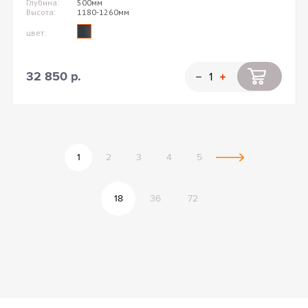
Глубина:
500мм
Высота:
1180-1260мм
цвет:
32 850 р.
1
2
3
4
5
18
36
72