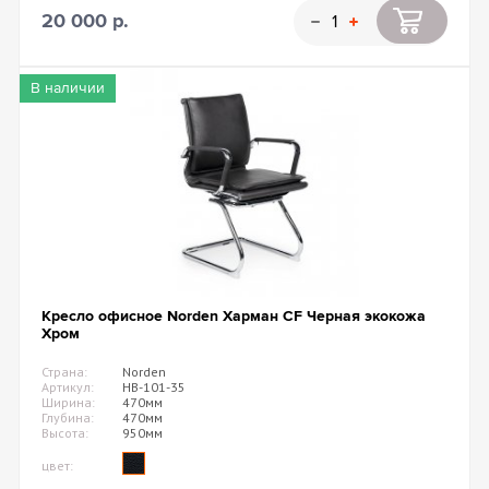
20 000 р.
В наличии
Кресло офисное Norden Харман CF Черная экокожа
Хром
Страна:
Norden
Артикул:
HB-101-35
Ширина:
470мм
Глубина:
470мм
Высота:
950мм
цвет: