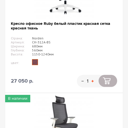
Кресло офисное Ruby белый пластик красная сетка
красная ткань
Страна:
Norden
Артикул:
CH-312A-BS
Ширина:
680мм
Глубина:
560мм
Высота:
1150-1240мм
цвет:
27 050 р.
В наличии