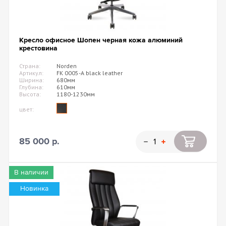
Кресло офисное Шопен черная кожа алюминий
крестовина
Страна:
Norden
Артикул:
FK 0005-A black leather
Ширина:
680мм
Глубина:
610мм
Высота:
1180-1230мм
цвет:
85 000 р.
В наличии
Новинка