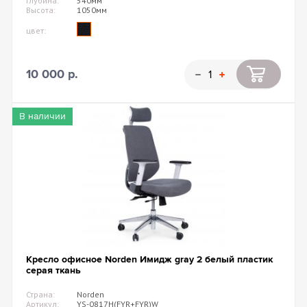
Глубина:
540мм
Высота:
1050мм
цвет:
10 000 р.
В наличии
Кресло офисное Norden Имидж gray 2 белый пластик
серая ткань
Страна:
Norden
Артикул:
YS-0817H(FYR+FYR)W