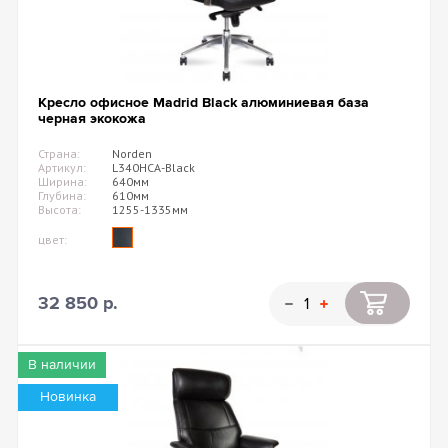
Кресло офисное Madrid Black алюминиевая база
черная экокожа
Страна:
Norden
Артикул:
L340HCA-Black
Ширина:
640мм
Глубина:
610мм
Высота:
1255-1335мм
цвет:
32 850 р.
В наличии
Новинка