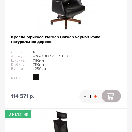
Кресло офисное Norden Вагнер черная кожа
натуральное дерево
Страна:
Norden
Артикул:
А2067 BLACK LEATHER
Ширина:
780мм
Глубина:
750мм
Высота:
1250мм
цвет:
114 571 р.
В наличии