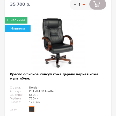
35 700 р.
В наличии
Новинка
Кресло офисное Консул кожа дерево черная кожа
мультиблок
Страна:
Norden
Артикул:
P3158-L02 Leather
Ширина:
660мм
Глубина:
750мм
Высота:
1220мм
цвет: