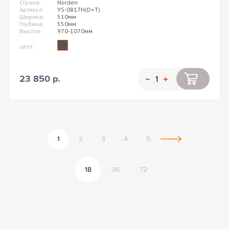
Страна:
Norden
Артикул:
YS-0817H(D+T)
Ширина:
510мм
Глубина:
550мм
Высота:
970-1070мм
цвет:
23 850 р.
1
2
3
4
5
18
36
72