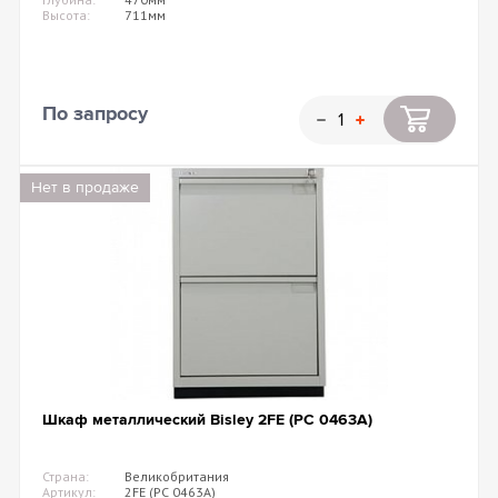
Высота:
711мм
По запросу
Нет в продаже
Шкаф металлический Bisley 2FE (PC 0463A)
Страна:
Великобритания
Артикул:
2FE (PC 0463A)