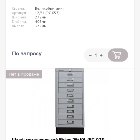
Страна:
Великобритания
Артикул:
12/5L (PC 053)
Ширина:
279мм
Глубина:
408мм
Высота:
325мм
По запросу
Нет в продаже
Шкаф металлический Bisley 29/10L (PC 071)