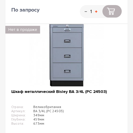
По запросу
Нет в продаже
Шкаф металлический Bisley BA 3/4L (PC 24503)
Страна:
Великобритания
Артикул:
BA 3/4L (PC 24503)
Ширина:
349мм
Глубина:
459мм
Высота:
673мм