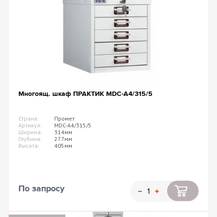
Многоящ. шкаф ПРАКТИК MDC-A4/315/5
Страна:
Промет
Артикул:
MDC-A4/315/5
Ширина:
314мм
Глубина:
277мм
Высота:
405мм
По запросу