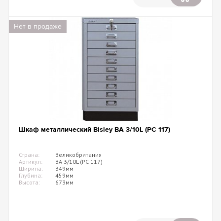
Нет в продаже
Шкаф металлический Bisley BA 3/10L (PC 117)
Страна:
Великобритания
Артикул:
BA 3/10L (PC 117)
Ширина:
349мм
Глубина:
459мм
Высота:
673мм