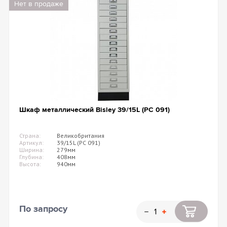
Нет в продаже
Шкаф металлический Bisley 39/15L (PC 091)
Страна:
Великобритания
Артикул:
39/15L (PC 091)
Ширина:
279мм
Глубина:
408мм
Высота:
940мм
По запросу