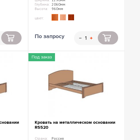
Глубина:
2060мм
Высота:
960мм
цвет:
По запросу
Под заказ
сновании
Кровать на металлическом основании
R5520
Страна:
Россия