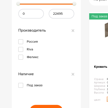
Офисные перегородки
Настольные экраны
Настенные панели (отбойники)
Под заказ
Производитель
Россия
Riva
Феликс
Кровать
Наличие
Страна:
Артикул:
Под заказ
Ширина:
Глубина:
Высота:
цвет: