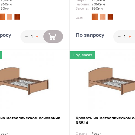
1960мм
Глубина:
2060мм
960мм
Высота:
960мм
цвет:
росу
По запросу
Под заказ
 на металлическом основании
Кровать на металлическом о
R5514
Россия
Страна:
Россия