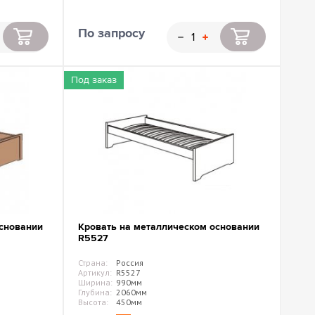
По запросу
Под заказ
сновании
Кровать на металлическом основании
R5527
Страна:
Россия
Артикул:
R5527
Ширина:
990мм
Глубина:
2060мм
Высота:
450мм