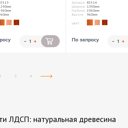
R5513
Артикул:
R5514
1290мм
Ширина:
1390мм
1960мм
Глубина:
1960мм
960мм
Высота:
960мм
цвет:
росу
По запросу
2
3
4
ти ЛДСП: натуральная древесина