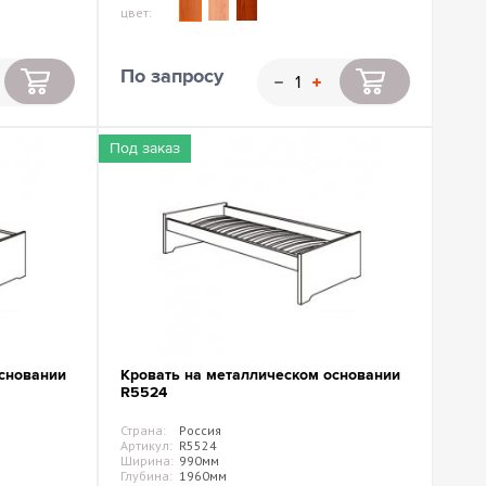
цвет:
По запросу
Под заказ
сновании
Кровать на металлическом основании
R5524
Страна:
Россия
Артикул:
R5524
Ширина:
990мм
Глубина:
1960мм