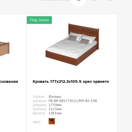
ные шкафы
ы
Под заказ
сновании
Кровать 177x212.3x105.5 орех орвието
Страна:
Феликс
Артикул:
ПК-ВР-КВ177Х212/МП-В2-198
Ширина:
1770мм
Глубина:
2123мм
Высота:
1055мм
цвет: