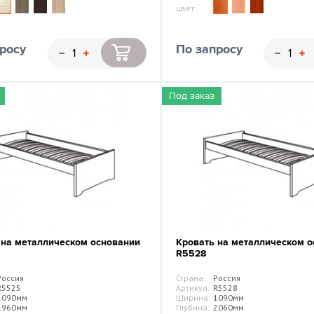
цвет:
росу
По запросу
Под заказ
 на металлическом основании
Кровать на металлическом о
R5528
Россия
Страна:
Россия
R5525
Артикул:
R5528
1090мм
Ширина:
1090мм
1960мм
Глубина:
2060мм