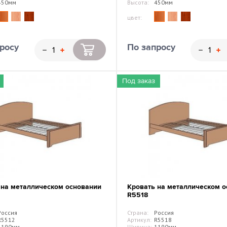
450мм
Высота:
450мм
цвет:
росу
По запросу
Под заказ
 на металлическом основании
Кровать на металлическом о
R5518
Россия
Страна:
Россия
R5512
Артикул:
R5518
1190мм
Ширина:
1190мм