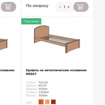
По запросу
Под заказ
сновании
Кровать на металлическом основании
R5507
Страна:
Россия
Артикул:
R5507
Ширина:
990мм
Глубина:
1960мм
Высота:
960мм
цвет: