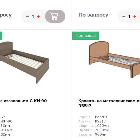
росу
По запросу
Под заказ
 с изголовьем С-КИ-90
Кровать на металлическом о
R5517
Riva
Страна:
Россия
С-КИ-90
Артикул:
R5517
950мм
Ширина:
1090мм
2050мм
Глубина:
2060мм
900мм
Высота:
960мм