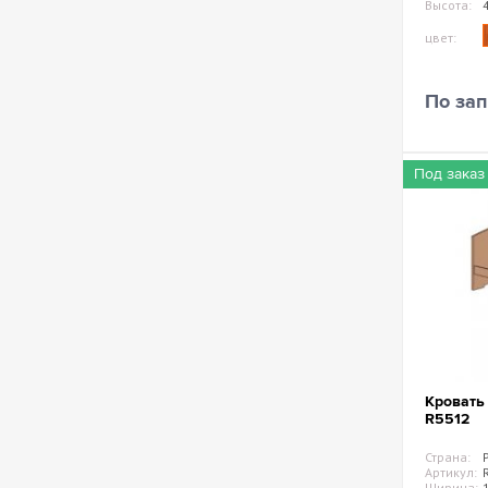
Высота:
цвет:
По зап
Под заказ
Кровать
R5512
Страна:
Артикул:
Ширина: