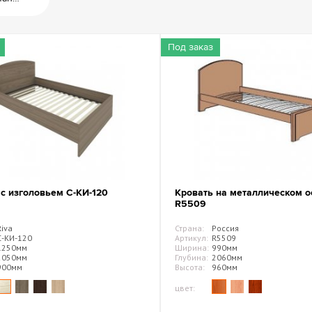
Архив
Сейф
Под заказ
 с изголовьем С-КИ-120
Кровать на металлическом о
R5509
Riva
Страна:
Россия
С-КИ-120
Артикул:
R5509
1250мм
Ширина:
990мм
2050мм
Глубина:
2060мм
900мм
Высота:
960мм
цвет: