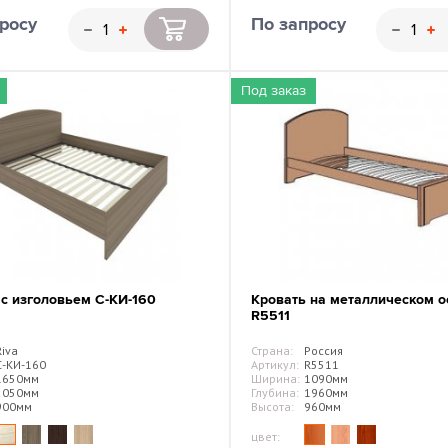
росу
По запросу
Под заказ
 с изголовьем С-КИ-160
Кровать на металлическом о
R5511
Riva
Страна:
Россия
С-КИ-160
Артикул:
R5511
1650мм
Ширина:
1090мм
2050мм
Глубина:
1960мм
900мм
Высота:
960мм
цвет: