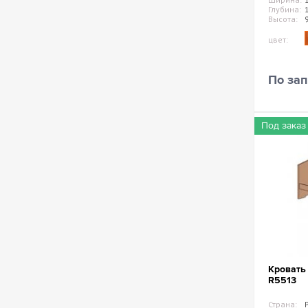
Глубина:
Высота:
цвет:
По зап
Под заказ
Кровать
R5513
Страна: