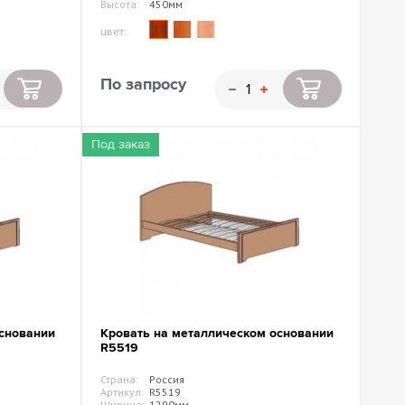
Высота:
450мм
цвет:
По запросу
Под заказ
сновании
Кровать на металлическом основании
R5519
Страна:
Россия
Артикул:
R5519
Ширина:
1290мм