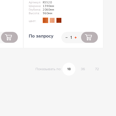
Артикул:
R5520
Ширина:
1390мм
Глубина:
2060мм
Высота:
960мм
цвет:
По запросу
Показывать по:
18
36
72