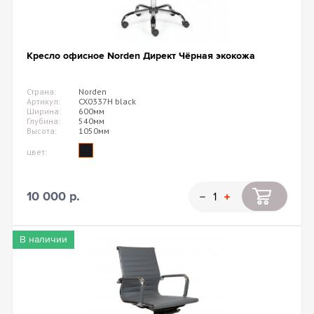
Кресло офисное Norden Директ Чёрная экокожа
Страна:
Norden
Артикул:
CX0337H black
Ширина:
600мм
Глубина:
540мм
Высота:
1050мм
цвет:
10 000 р.
В наличии