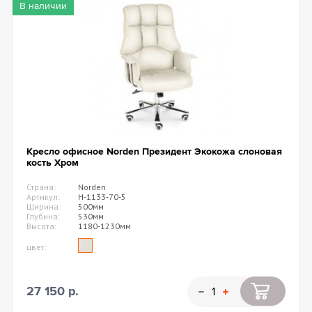
В наличии
Кресло офисное Norden Президент Экокожа слоновая
кость Хром
Страна:
Norden
Артикул:
H-1133-70-5
Ширина:
500мм
Глубина:
530мм
Высота:
1180-1230мм
цвет:
27 150 р.