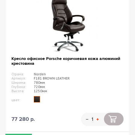
Кресло офисное Porsche коричневая кожа алюминий
крестовина
Страна:
Norden
Артикул:
F181 BROWN LEATHER
Ширина:
780мм
Глубина:
720мм
Высота:
1250мм
цвет:
77 280 р.