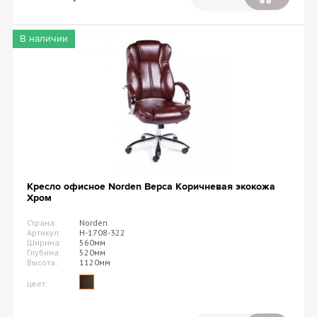
В наличии
Кресло офисное Norden Верса Коричневая экокожа
Хром
Страна:
Norden
Артикул:
H-1708-322
Ширина:
560мм
Глубина:
520мм
Высота:
1120мм
цвет: