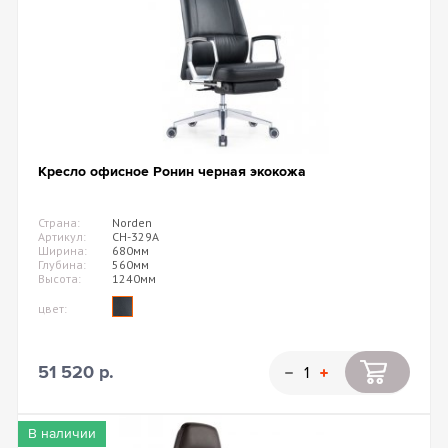
Кресло офисное Ронин черная экокожа
Страна:
Norden
Артикул:
CH-329A
Ширина:
680мм
Глубина:
560мм
Высота:
1240мм
цвет:
51 520 р.
В наличии