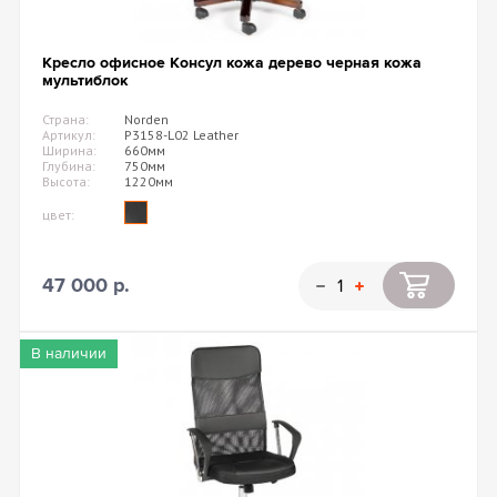
Кресло офисное Консул кожа дерево черная кожа
мультиблок
Страна:
Norden
Артикул:
P3158-L02 Leather
Ширина:
660мм
Глубина:
750мм
Высота:
1220мм
цвет:
47 000 р.
В наличии