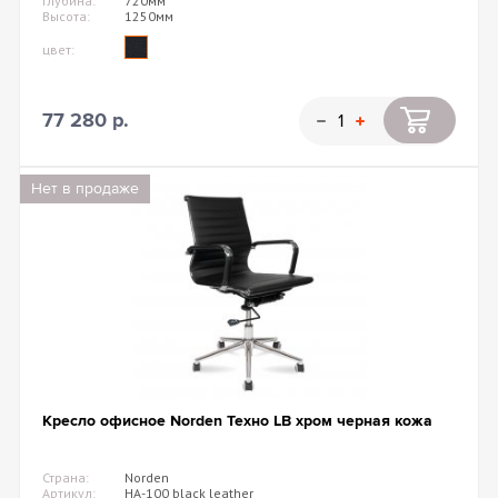
Глубина:
720мм
Высота:
1250мм
цвет:
77 280 р.
Нет в продаже
Кресло офисное Norden Техно LB хром черная кожа
Страна:
Norden
Артикул:
HA-100 black leather