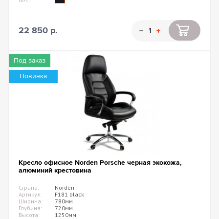
22 850 р.
Под заказ
Новинка
Кресло офисное Norden Porsche черная экокожа,
алюминий крестовина
Страна:
Norden
Артикул:
F181 black
Ширина:
780мм
Глубина:
720мм
Высота:
1250мм