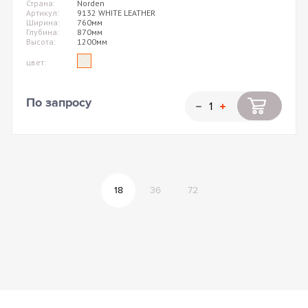
Страна:
Norden
Артикул:
9132 WHITE LEATHER
Ширина:
760мм
Глубина:
870мм
Высота:
1200мм
цвет:
По запросу
18
36
72