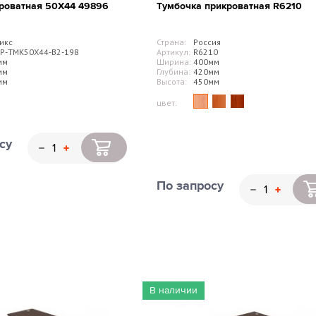
роватная 50Х44 49896
Тумбочка прикроватная R6210
икс
Страна:
Россия
Р-ТМК50Х44-В2-198
Артикул:
R6210
мм
Ширина:
400мм
мм
Глубина:
420мм
мм
Высота:
450мм
цвет:
су
По запросу
В наличии