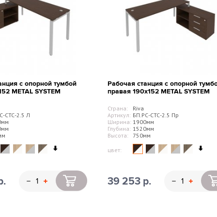
анция с опорной тумбой
Рабочая станция с опорной тумб
х152 METAL SYSTEM
правая 190х152 METAL SYSTEM
Страна:
Riva
С-СТС-2.5 Л
Артикул:
БП.РС-СТС-2.5 Пр
0мм
Ширина:
1900мм
0мм
Глубина:
1520мм
мм
Высота:
750мм
цвет:
р.
39 253 р.