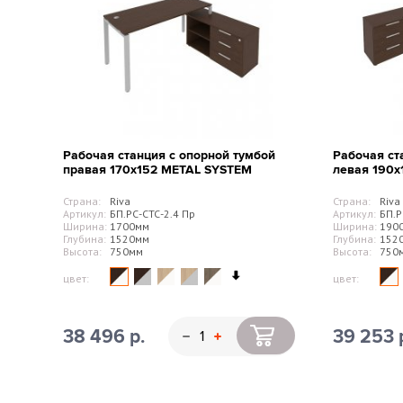
Рабочая станция с опорной тумбой
Рабочая ст
правая 170х152 METAL SYSTEM
левая 190
Страна:
Riva
Страна:
Riva
Артикул:
БП.РС-СТС-2.4 Пр
Артикул:
БП.Р
Ширина:
1700мм
Ширина:
190
Глубина:
1520мм
Глубина:
152
Высота:
750мм
Высота:
750
цвет:
цвет:
38 496 р.
39 253 