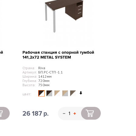
ой
Рабочая станция с опорной тумбой
141,2х72 METAL SYSTEM
Страна:
Riva
Артикул:
БП.РС-СТП -1.1
Ширина:
1412мм
Глубина:
720мм
Высота:
750мм
цвет:
26 187 р.