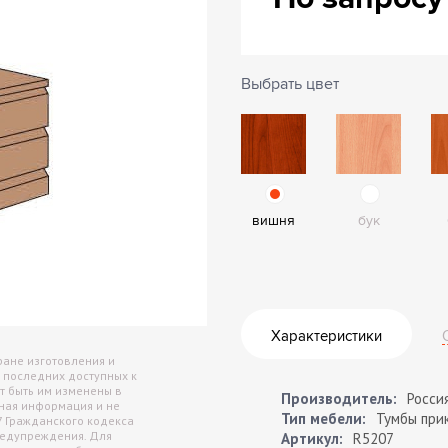
Архив
Сейф
Выбрать цвет
вишня
бук
Характеристики
ране изготовления и
 последних доступных к
т быть им изменены в
Производитель:
Росси
чная информация и не
Тип мебели:
Тумбы при
7 Гражданского кодекса
редупреждения. Для
Артикул:
R5207