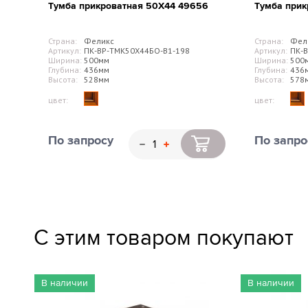
Тумба прикроватная 50Х44 49656
Тумба прик
Страна:
Феликс
Страна:
Фел
Артикул:
ПК-ВР-ТМК50Х44БО-В1-198
Артикул:
ПК-В
Ширина:
500мм
Ширина:
500
Глубина:
436мм
Глубина:
436
Высота:
528мм
Высота:
578
цвет:
цвет:
По запросу
По запро
С этим товаром покупают
В наличии
В наличии