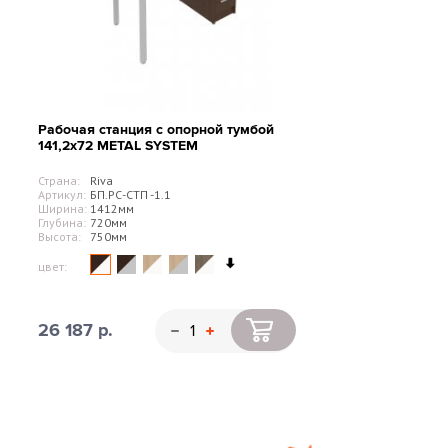
Рабочая станция с опорной тумбой
141,2х72 METAL SYSTEM
Страна:
Riva
Артикул:
БП.РС-СТП -1.1
Ширина:
1412мм
Глубина:
720мм
Высота:
750мм
цвет:
26 187 р.