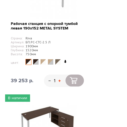
Рабочая станция с опорной тумбой
левая 190х152 METAL SYSTEM
Страна:
Riva
Артикул:
БП.РС-СТС-2.5 Л
Ширина:
1900мм
Глубина:
1520мм
Высота:
750мм
цвет:
39 253 р.
В наличии