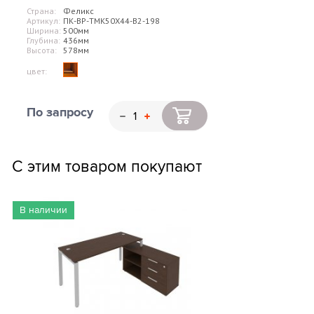
Страна:
Феликс
Артикул:
ПК-ВР-ТМК50Х44-В2-198
Ширина:
500мм
Глубина:
436мм
Высота:
578мм
цвет:
По запросу
С этим товаром покупают
В наличии