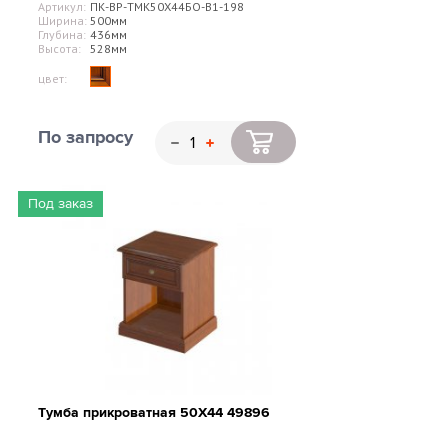
Артикул:
ПК-ВР-ТМК50Х44БО-В1-198
Ширина:
500мм
Глубина:
436мм
Высота:
528мм
цвет:
По запросу
Под заказ
Тумба прикроватная 50Х44 49896