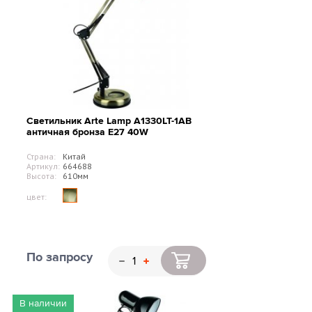
Светильник Arte Lamp A1330LT-1AB
античная бронза Е27 40W
Страна:
Китай
Артикул:
664688
Высота:
610мм
цвет:
По запросу
В наличии