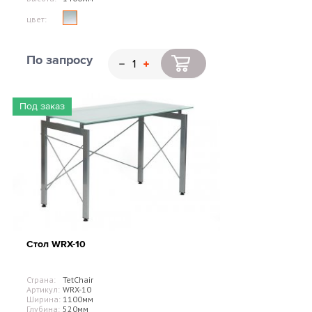
цвет:
По запросу
Под заказ
Стол WRX-10
Страна:
TetChair
Артикул:
WRX-10
Ширина:
1100мм
Глубина:
520мм