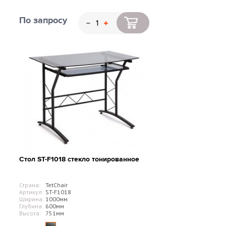
По запросу
Стол ST-F1018 стекло тонированное
Страна:
TetChair
Артикул:
ST-F1018
Ширина:
1000мм
Глубина:
600мм
Высота:
751мм