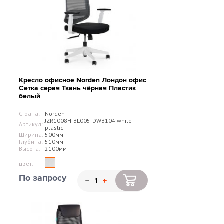
Кресло офисное Norden Лондон офис
Сетка серая Ткань чёрная Пластик
белый
Страна:
Norden
JZR1008H-BL005-DWB104 white
Артикул:
plastic
Ширина:
500мм
Глубина:
510мм
Высота:
2100мм
цвет:
По запросу