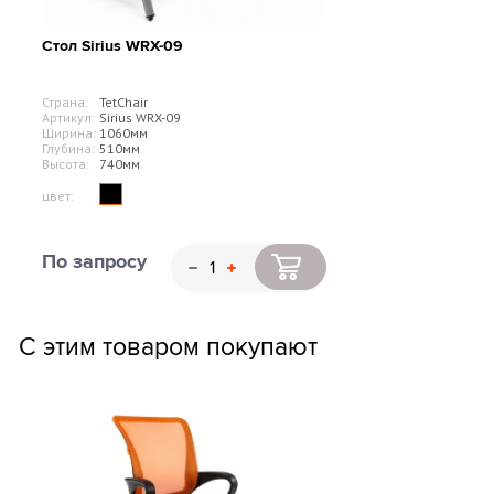
Стол Sirius WRX-09
Страна:
TetChair
Артикул:
Sirius WRX-09
Ширина:
1060мм
Глубина:
510мм
Высота:
740мм
цвет:
По запросу
С этим товаром покупают