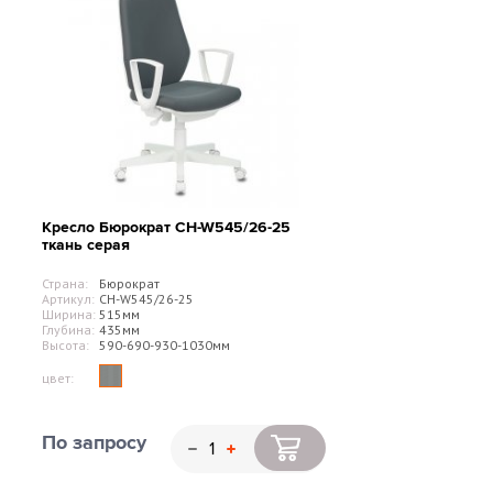
Кресло Бюрократ CH-W545/26-25
ткань серая
Страна:
Бюрократ
Артикул:
CH-W545/26-25
Ширина:
515мм
Глубина:
435мм
Высота:
590-690-930-1030мм
цвет:
По запросу