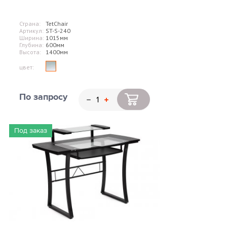
Страна:
TetChair
Артикул:
ST-S-240
Ширина:
1015мм
Глубина:
600мм
Высота:
1400мм
цвет:
По запросу
Под заказ