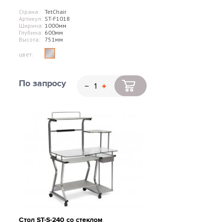
Страна:
TetChair
Артикул:
ST-F1018
Ширина:
1000мм
Глубина:
600мм
Высота:
751мм
цвет:
По запросу
Стол ST-S-240 со стеклом