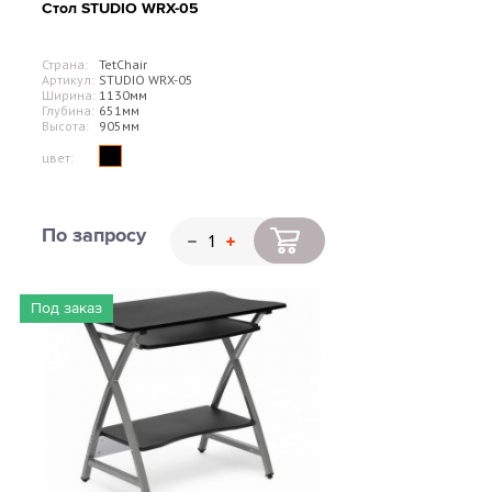
Стол STUDIO WRX-05
Страна:
TetChair
Артикул:
STUDIO WRX-05
Ширина:
1130мм
Глубина:
651мм
Высота:
905мм
цвет:
По запросу
Под заказ