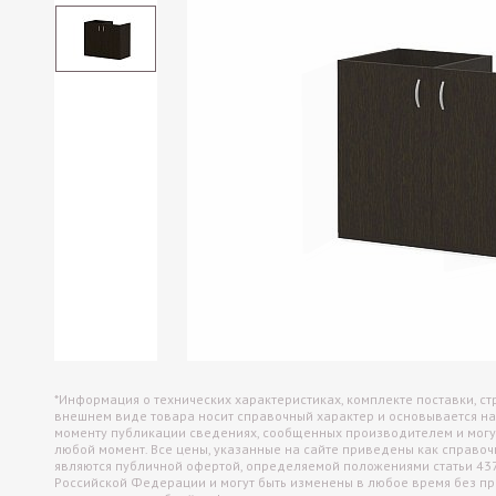
Офисные перегородки
Настольные экраны
Настенные панели (отбойники)
*Информация о технических характеристиках, комплекте поставки, ст
внешнем виде товара носит справочный характер и основывается на
моменту публикации сведениях, сообщенных производителем и могу
любой момент. Все цены, указанные на сайте приведены как справо
являются публичной офертой, определяемой положениями статьи 43
Российской Федерации и могут быть изменены в любое время без п