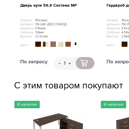
Дверь купе 59,6 Система МР
Гардероб д
Страна:
Феликс
Страна:
Фел
Артикул:
ПК-ШК-ДВ223Х60Д
Артикул:
ПК-
Ширина:
596мм
Ширина:
592
Глубина:
30мм
Глубина:
438
Высота:
2231мм
Высота:
204
цвет:
цвет:
По запросу
По запро
С этим товаром покупают
В наличии
В наличии