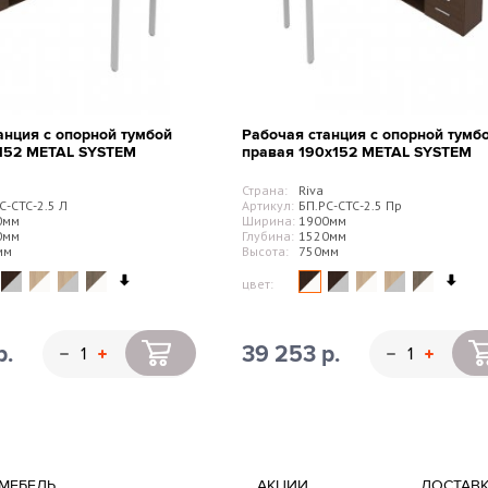
анция с опорной тумбой
Рабочая станция с опорной тумб
х152 METAL SYSTEM
правая 190х152 METAL SYSTEM
Страна:
Riva
С-СТС-2.5 Л
Артикул:
БП.РС-СТС-2.5 Пр
0мм
Ширина:
1900мм
0мм
Глубина:
1520мм
мм
Высота:
750мм
цвет:
р.
39 253 р.
МЕБЕЛЬ
АКЦИИ
ДОСТАВ