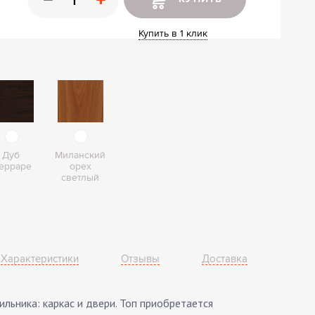
ные шкафы
ы
Купить в 1 клик
Дуб
Миланский
ерраре
орех
светлый
Характеристики
Отзывы
Доставка
льника: каркас и двери. Топ приобретается