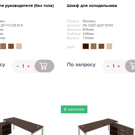
ля руководителя (без топа)
Шкаф для холодильника
икс
Страна:
Феликс
ЛДР-ГС205Х59
Артикул:
ПК-ЛДР-ШХ73Х90
мм
Ширина:
896мм
мм
Глубина:
438мм
6мм
Высота:
734мм
цвет:
су
По запросу
В наличии