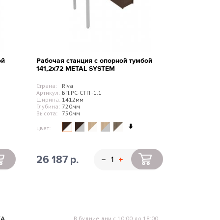
ой
Рабочая станция с опорной тумбой
141,2х72 METAL SYSTEM
Страна:
Riva
Артикул:
БП.РС-СТП -1.1
Ширина:
1412мм
Глубина:
720мм
Высота:
750мм
цвет:
26 187 р.
КА
В будние дни с 10:00 до 18:00