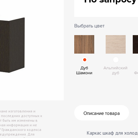
Архив
Сейф
Выбрать цвет
Дуб
Альпийский
Шамони
дуб
Ф
ране изготовления и
Описание товара
 последних доступных к
т быть им изменены в
чная информация и не
7 Гражданского кодекса
Каркас шкаф для холоди
редупреждения. Для