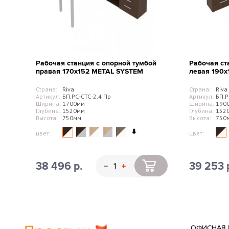
Рабочая станция с опорной тумбой
Рабочая ст
правая 170х152 METAL SYSTEM
левая 190
Страна:
Riva
Страна:
Riva
Артикул:
БП.РС-СТС-2.4 Пр
Артикул:
БП.Р
Ширина:
1700мм
Ширина:
190
Глубина:
1520мм
Глубина:
152
Высота:
750мм
Высота:
750
цвет:
цвет:
38 496 р.
39 253 
ОФИСНАЯ 