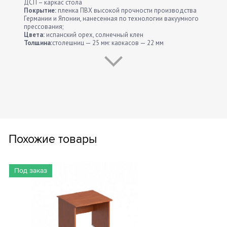
ДСП – каркас стола
Покрытие:
пленка ПВХ высокой прочности производства
Германии и Японии, нанесенная по технологии вакуумного
прессования;
Цвета:
испанский орех, солнечный клен
Толщина:
столешниц — 25 мм; каркасов — 22 мм
Особенности:
Изделие собирается на муфтовой стяжке;
имеет регулировочные опоры; в столешницах
эргономичных столов есть отверстие для
электропроводки, закрытое заглушкой; поставляется в
разобранном виде.
Похожие товары
Под заказ