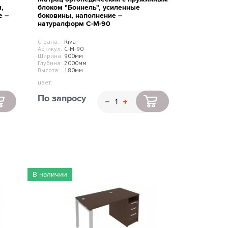
,
блоком "Боннель", усиленные
е –
боковины, наполнение –
натуралформ С-M-90
Страна:
Riva
Артикул:
С-M-90
Ширина:
900мм
Глубина:
2000мм
Высота:
180мм
цвет:
По запросу
В наличии