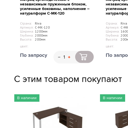
независимым пружинным блоком,
независим
усиленные боковины, наполнение –
усиленные 
натуралформ С-МК-120
натуралфо
Страна:
Riva
Страна:
Riva
Артикул:
С-МК-120
Артикул:
С-МК
Ширина:
1200мм
Ширина:
160
Глубина:
2000мм
Глубина:
200
Высота:
200мм
Высота:
200
цвет:
цвет:
По запросу
По запро
С этим товаром покупают
В наличии
В наличии