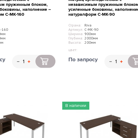
ым пружинным блоком,
независимым пружинным блоком
боковины, наполнение –
усиленные боковины, наполнени
рм С-МК-160
натуралформ С-МК-90
Страна:
Riva
-160
Артикул:
С-МК-90
0мм
Ширина:
900мм
0мм
Глубина:
2000мм
мм
Высота:
200мм
цвет:
су
По запросу
В наличии