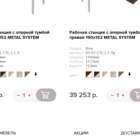
анция с опорной тумбой
Рабочая станция с опорной тумб
х152 METAL SYSTEM
правая 190х152 METAL SYSTEM
Страна:
Riva
С-СТС-2.5 Л
Артикул:
БП.РС-СТС-2.5 Пр
0мм
Ширина:
1900мм
0мм
Глубина:
1520мм
мм
Высота:
750мм
цвет:
р.
39 253 р.
МЕБЕЛЬ
АКЦИИ
ДОСТАВ