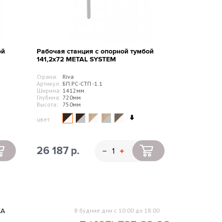
ой
Рабочая станция с опорной тумбой
141,2х72 METAL SYSTEM
Страна:
Riva
Артикул:
БП.РС-СТП -1.1
Ширина:
1412мм
Глубина:
720мм
Высота:
750мм
цвет:
26 187 р.
КА
В будние дни с 10:00 до 18:00