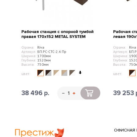
Рабочая станция с опорной тумбой
Рабочая ст
правая 170х152 METAL SYSTEM
левая 190
Страна:
Riva
Страна:
Riva
Артикул:
БП.РС-СТС-2.4 Пр
Артикул:
БП.Р
Ширина:
1700мм
Ширина:
190
Глубина:
1520мм
Глубина:
152
Высота:
750мм
Высота:
750
цвет:
цвет:
38 496 р.
39 253 
ОФИСНАЯ 