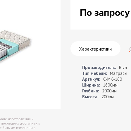
Архив
По запросу
Сейф
Характеристики
Производитель:
Riva
Тип мебели:
Матрасы
Артикул:
С-МК-160
Ширина:
1600мм
Глубина:
2000мм
Высота:
200мм
ране изготовления и
 последних доступных к
т быть им изменены в