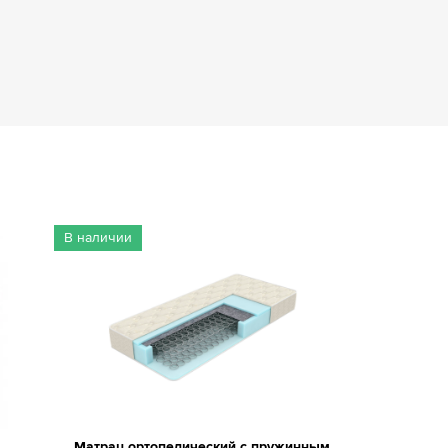
В наличии
Матрац ортопедический с пружинным