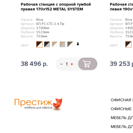
Рабочая станция с опорной тумбой
Рабочая ст
правая 170х152 METAL SYSTEM
левая 190
Страна:
Riva
Страна:
Riva
Артикул:
БП.РС-СТС-2.4 Пр
Артикул:
БП.Р
Ширина:
1700мм
Ширина:
190
Глубина:
1520мм
Глубина:
152
Высота:
750мм
Высота:
750
цвет:
цвет:
38 496 р.
39 253 
ОФИСНАЯ 
ОФИСНЫЕ 
МЕБЕЛЬ Д
МЕБЕЛЬ Д