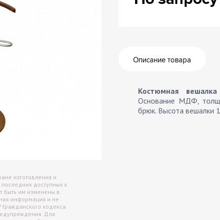
Архив
Сейф
Описание товара
Костюмная вешалка
Основание МДФ, толщи
брюк. Высота вешалки 
ране изготовления и
 последних доступных к
т быть им изменены в
чная информация и не
7 Гражданского кодекса
редупреждения. Для