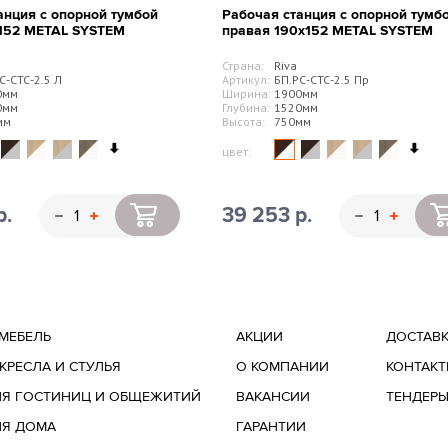
анция с опорной тумбой
Рабочая станция с опорной тумб
х152 METAL SYSTEM
правая 190х152 METAL SYSTEM
Страна:
Riva
С-СТС-2.5 Л
Артикул:
БП.РС-СТС-2.5 Пр
0мм
Ширина:
1900мм
0мм
Глубина:
1520мм
мм
Высота:
750мм
цвет:
р.
39 253 р.
МЕБЕЛЬ
АКЦИИ
ДОСТАВ
КРЕСЛА И СТУЛЬЯ
О КОМПАНИИ
КОНТАК
ЛЯ ГОСТИНИЦ И ОБЩЕЖИТИЙ
ВАКАНСИИ
ТЕНДЕР
ЛЯ ДОМА
ГАРАНТИИ