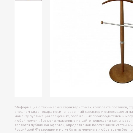
Офисные перегородки
Настольные экраны
Настенные панели (отбойники)
*Информация о технических характеристиках, комплекте поставки, ст
внешнем виде товара носит справочный характер и основывается на
моменту публикации сведениях, сообщенных производителем и могу
любой момент. Все цены, указанные на сайте приведены как справо
являются публичной офертой, определяемой положениями статьи 43
Российской Федерации и могут быть изменены в любое время без п