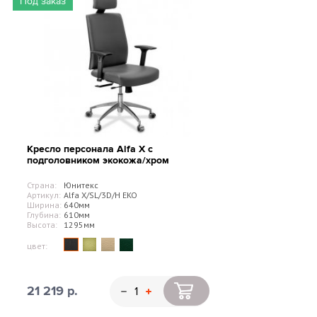
Под заказ
Кресло персонала Alfa X с
подголовником экокожа/хром
Страна:
Юнитекс
Артикул:
Alfa X/SL/3D/H EKO
Ширина:
640мм
Глубина:
610мм
Высота:
1295мм
цвет:
21 219 р.