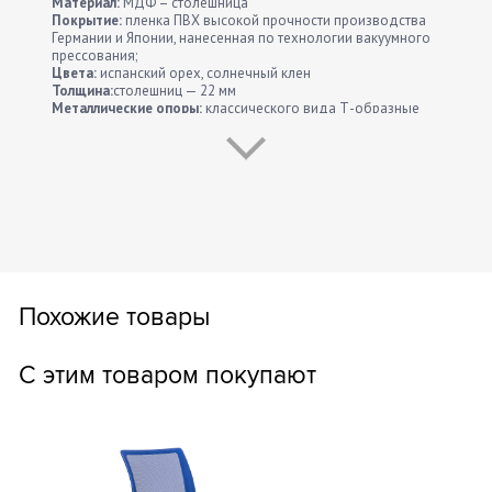
Материал:
МДФ – столешница
Покрытие:
пленка ПВХ высокой прочности производства
Германии и Японии, нанесенная по технологии вакуумного
прессования;
Цвета:
испанский орех, солнечный клен
Толщина:
столешниц — 22 мм
Металлические опоры:
классического вида Т-образные
опоры с боковыми декоративными вставками и
возможностью регулировки высоты; предусмотрена
возможность скрытой прокладки электрической проводки
в боковой части опоры; металлические экраны столов
являются несущими элементами конструкции,
обеспечивающими исключительную жесткость изделий;
цвет – серый
Особенности:
Изделие собирается на винтовой стяжке; в
столешницах эргономичных столов есть отверстие для
электропроводки, закрытое заглушкой; поставляется в
разобранном виде.
Похожие товары
С этим товаром покупают