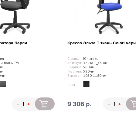
ратора Чарли
Кресло Эльза Т ткань Colori чёр
ия
Страна:
Юнитекс
и ткань TW
Артикул:
Эльза Т_colori
мм
Ширина:
580мм
мм
Глубина:
580мм
0мм
Высота:
1050-1180мм
цвет:
9 306 р.