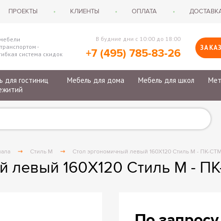
ПРОЕКТЫ
КЛИЕНТЫ
ОПЛАТА
ДОСТАВК
В будние дни с 10:00 до 18:00
 мебели
транспортом -
ЗАКА
+7 (495) 785-83-26
ибкая система скидок
ь для гостиниц
Мебель для дома
Мебель для школ
Мет
ежитий
пе для гостиниц
Домашние кабинеты
Столы ученические
Карто
ля гостиниц
Спальни
Стулья ученические
Ключн
для общежитий
Кухонная мебель
Столы для учителей
Бухга
металлические
Обеденные столы
Кресла для учителей
Шкафы
нала
Стиль М
Стол эргономичный левый 160Х120 Стиль М - ПК-СТ
 ЛДСП
Стулья для кухни и столовой
Шкафы для школы
Скамь
й левый 160Х120 Стиль М - П
сьменные
Дизайнерская мебель
Тумбы для школы
Тумбы
рикроватные
Много
Справ
Абоне
По запросу
Метал