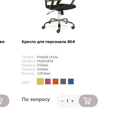
ная
Кресло для персонала 804
Страна:
Новый стиль
Артикул:
Model804
Ширина:
560мм
Глубина:
600мм
Высота:
1050мм
цвет:
По запросу