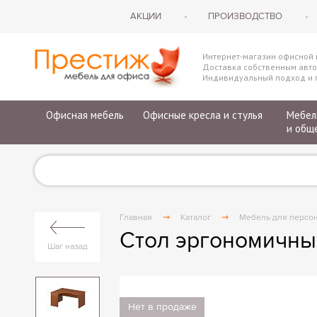
АКЦИИ
ПРОИЗВОДСТВО
Интернет-магазин офисной
Доставка собственным авто
Индивидуальный подход и г
Офисная мебель
Офисные кресла и стулья
Мебел
и общ
Мебель для персонала
Кресла для персонала
Шкафы-ку
Мебель для персонала эконом
Кресла для руководителя
Мебель д
Мебель для руководителя
Кресла премиум класса
Мебель 
Мебель для руководителя эконом
Стулья для посетителей
Кровати 
Главная
Каталог
Мебель для персо
Мебель для руководителя премиум
Конференц-кресла
Кровати
Стол эргономичны
Президент-комплекты
Банкетки
Столы пи
Шаг назад
Столы на металлокаркасе
Многоместные секции
Тумбы п
Офисная мебель на заказ
Эргономичные кресла
Матрацы
Мебель для переговорных
Кресла для геймеров
Нет в продаже
Мебель для приемных (ресепшн)
Кресла с нагрузкой >250кг