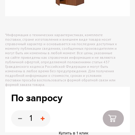
*Информация о технических характеристиках, комплекте
поставки, стране изготовления и внешнем виде товара носит
справочный характер и основывается на последних доступных к
моменту публикации сведениях, сообщенных производителем и
могут быть им изменены в любой момент. Все цены, указанные
на сайте приведены как справочная информация и не являются
публичной офертой, определяемой положениями статьи 437
Гражданского кодекса Российской Федерации и могут быть
изменены в любое время без предупреждения. Для получения
подробной информации о стоимости, сроках и условиях
поставки просьба воспользоваться формой обратной связи или
формой заказа товара.
По запросу
Купить в 1 клик