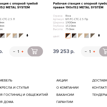
анция с опорной тумбой
Рабочая станция с опорной тумб
х152 METAL SYSTEM
правая 190х152 METAL SYSTEM
Тип замка:
Страна:
Riva
С-СТС-2.5 Л
Артикул:
БП.РС-СТС-2.5 Пр
0мм
Ширина:
1900мм
0мм
Глубина:
1520мм
мм
Высота:
750мм
Цвет:
цвет:
р.
39 253 р.
Тип покрытия:
МЕБЕЛЬ
АКЦИИ
ДОСТАВ
КРЕСЛА И СТУЛЬЯ
О КОМПАНИИ
КОНТАК
Гарантия:
ЛЯ ГОСТИНИЦ И ОБЩЕЖИТИЙ
ВАКАНСИИ
ТЕНДЕР
ЛЯ ДОМА
ГАРАНТИИ