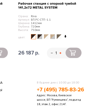
ой
Рабочая станция с опорной тумбой
141,2х72 METAL SYSTEM
Ключевой
Страна:
Riva
Артикул:
БП.РС-СТП -1.1
Ширина:
1412мм
Глубина:
720мм
Высота:
750мм
Серый гусь
цвет:
26 187 р.
Порошковое
КА
В будние дни с 10:00 до 18:00
5 лет
+7 (495) 785-83-26
ТЫ
Адрес: Москва, Киевское
Ы
шоссе, БП "Румянцево", подъезд
18, этаж 2, офис 214Г.