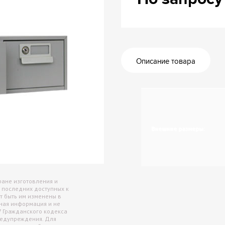
Архив
Сейф
Описание товара
Внешние размеры:
ране изготовления и
 последних доступных к
т быть им изменены в
Внутренние размеры:
чная информация и не
7 Гражданского кодекса
редупреждения. Для