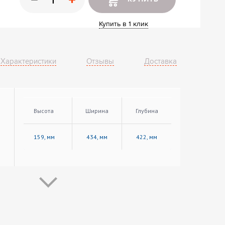
ные шкафы
ы
Купить в 1 клик
Характеристики
Отзывы
Доставка
Высота
Ширина
Глубина
159, мм
434, мм
422, мм
121, мм
165, мм
367, мм