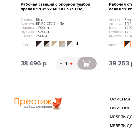
Рабочая станция с опорной тумбой
Рабочая ст
правая 170х152 METAL SYSTEM
левая 190
Страна:
Riva
Страна:
Riva
Артикул:
БП.РС-СТС-2.4 Пр
Артикул:
БП.Р
Ширина:
1700мм
Ширина:
190
Глубина:
1520мм
Глубина:
152
Высота:
750мм
Высота:
750
цвет:
цвет:
38 496 р.
39 253 
ОФИСНАЯ 
ОФИСНЫЕ 
МЕБЕЛЬ Д
МЕБЕЛЬ Д