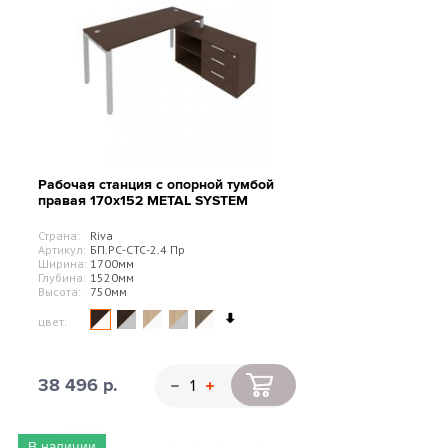
Рабочая станция с опорной тумбой
правая 170х152 METAL SYSTEM
Страна:
Riva
Артикул:
БП.РС-СТС-2.4 Пр
Ширина:
1700мм
Глубина:
1520мм
Высота:
750мм
цвет:
38 496 р.
В наличии