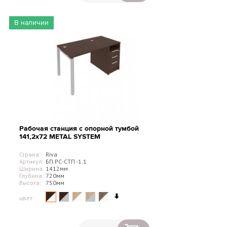
В наличии
Рабочая станция с опорной тумбой
141,2х72 METAL SYSTEM
Страна:
Riva
Артикул:
БП.РС-СТП -1.1
Ширина:
1412мм
Глубина:
720мм
Высота:
750мм
цвет: