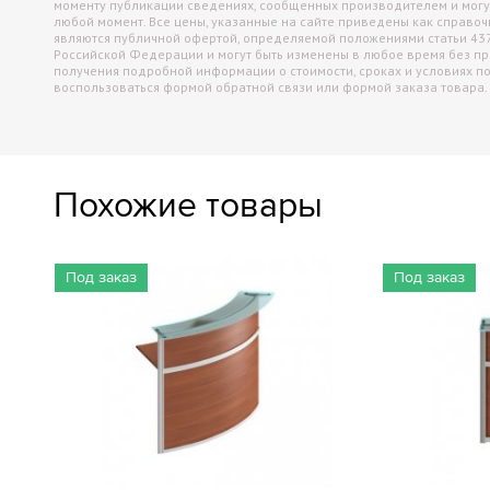
моменту публикации сведениях, сообщенных производителем и могу
любой момент. Все цены, указанные на сайте приведены как справо
являются публичной офертой, определяемой положениями статьи 43
Российской Федерации и могут быть изменены в любое время без п
получения подробной информации о стоимости, сроках и условиях п
воспользоваться формой обратной связи или формой заказа товара.
Похожие товары
Под заказ
Под заказ