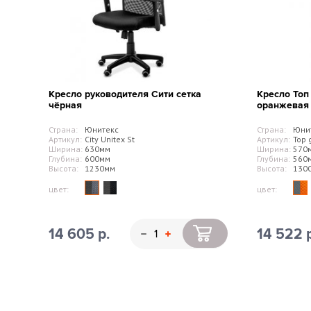
Кресло руководителя Сити сетка
Кресло Топ
чёрная
оранжевая
Страна:
Юнитекс
Страна:
Юни
Артикул:
City Unitex St
Артикул:
Top 
Ширина:
630мм
Ширина:
570
Глубина:
600мм
Глубина:
560
Высота:
1230мм
Высота:
130
цвет:
цвет:
14 605 р.
14 522 