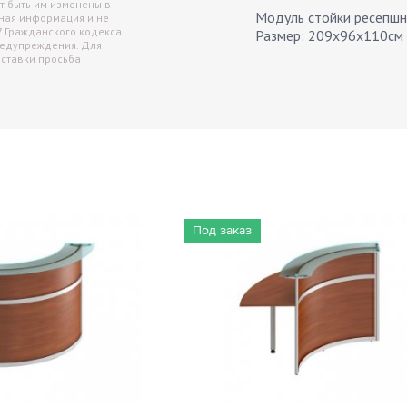
т быть им изменены в
Модуль стойки ресепшн 
чная информация и не
7 Гражданского кодекса
Размер: 209х96х110см
редупреждения. Для
оставки просьба
Под заказ