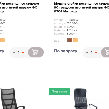
йки ресепшн со стеклом
Модуль стойки ресепшн со стекл
в изогнутой наружу ФС
90 градусов изогнутой внутрь Ф
ица
0704 Матрица
текс
Страна:
Юнитекс
0703
Артикул:
ФС 0704
0мм
Ширина:
2190мм
мм
Глубина:
1015мм
0мм
Высота:
1100мм
цвет:
су
По запросу
Под заказ