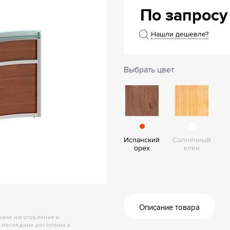
Архив
По запросу
Сейф
Нашли дешевле?
Выбрать цвет
Испанский
Солнечный
орех
клён
Описание товара
ране изготовления и
 последних доступных к