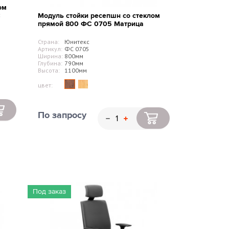
ом
С
Модуль стойки ресепшн со стеклом
прямой 800 ФС 0705 Матрица
Страна:
Юнитекс
Артикул:
ФС 0705
Ширина:
800мм
Глубина:
790мм
Высота:
1100мм
цвет:
По запросу
Под заказ