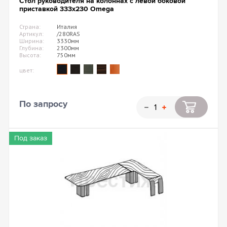
Стол руководителя на колоннах с левой боковой
приставкой 333х230 Omega
Страна:
Италия
Артикул:
/280RAS
Ширина:
3330мм
Глубина:
2300мм
Высота:
750мм
цвет:
По запросу
Под заказ