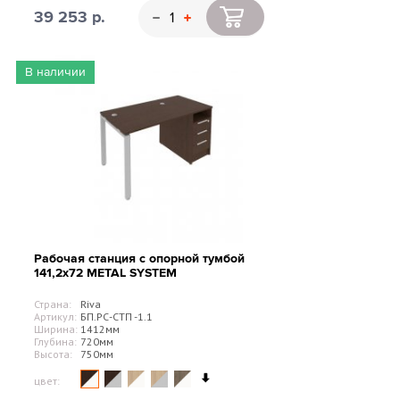
39 253 р.
В наличии
Рабочая станция с опорной тумбой
141,2х72 METAL SYSTEM
Страна:
Riva
Артикул:
БП.РС-СТП -1.1
Ширина:
1412мм
Глубина:
720мм
Высота:
750мм
цвет: