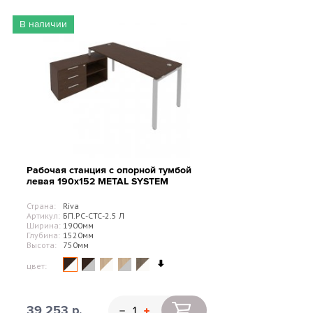
В наличии
Рабочая станция с опорной тумбой
левая 190х152 METAL SYSTEM
Страна:
Riva
Артикул:
БП.РС-СТС-2.5 Л
Ширина:
1900мм
Глубина:
1520мм
Высота:
750мм
цвет:
39 253 р.