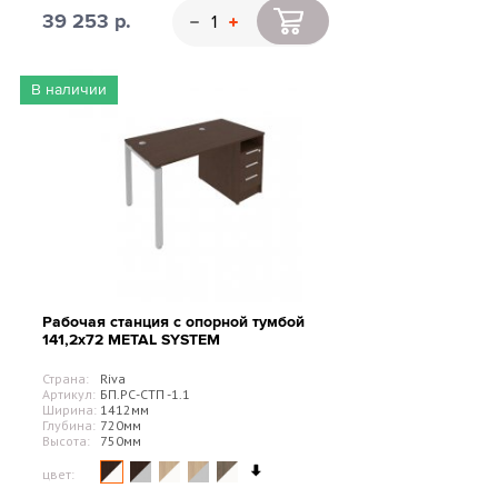
39 253 р.
В наличии
Рабочая станция с опорной тумбой
141,2х72 METAL SYSTEM
Страна:
Riva
Артикул:
БП.РС-СТП -1.1
Ширина:
1412мм
Глубина:
720мм
Высота:
750мм
цвет: