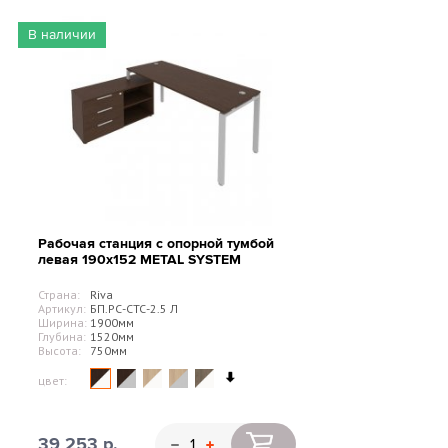
В наличии
Рабочая станция с опорной тумбой
левая 190х152 METAL SYSTEM
Страна:
Riva
Артикул:
БП.РС-СТС-2.5 Л
Ширина:
1900мм
Глубина:
1520мм
Высота:
750мм
цвет:
39 253 р.