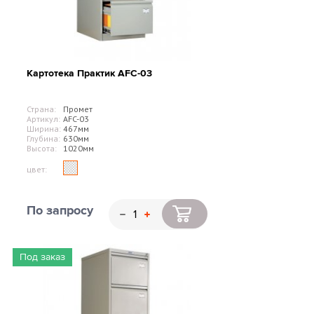
Картотека Практик AFC-03
Страна:
Промет
Артикул:
AFC-03
Ширина:
467мм
Глубина:
630мм
Высота:
1020мм
цвет:
По запросу
Под заказ