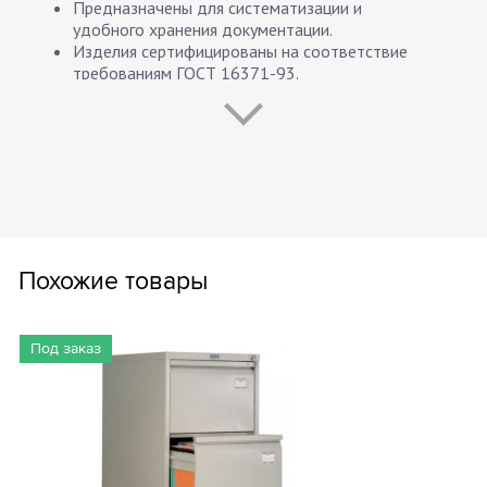
Предназначены для систематизации и
удобного хранения документации.
Изделия сертифицированы на соответствие
требованиям ГОСТ 16371-93.
Телескопические направляющие выдвижных
ящиков.
Система полного выдвижения ящиков.
Надежность подтверждена промышленным
испытанием 50000 открываний, при нагрузке на
ящик 30 кг.
Оборудованы антиопрокидывающим
устройством, не позволяющим одновременно
выдвигать более чем один ящик.
Похожие товары
Комплектуются центральным замком ПРАКТИК
(2000 комбинаций), с возможностью смены
цилиндра и мастер-ключом.
Под заказ
Хранение подвесных папок формата А4 или
Foolscap.
Поставляются в разобранном виде.
Опция: окраска передних панелей в другие
цвета из палитры производителя, +10% к
стоимости (при заказе от 50 шт.).
Гарантия 1 год.