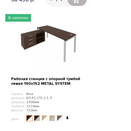
В наличии
Рабочая станция с опорной тумбой
левая 190х152 METAL SYSTEM
Страна:
Riva
Артикул:
БП.РС-СТС-2.5 Л
Ширина:
1900мм
Глубина:
1520мм
Высота:
750мм
цвет: