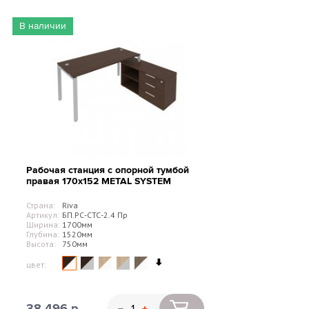
В наличии
Рабочая станция с опорной тумбой
правая 170х152 METAL SYSTEM
Страна:
Riva
Артикул:
БП.РС-СТС-2.4 Пр
Ширина:
1700мм
Глубина:
1520мм
Высота:
750мм
цвет:
38 496 р.