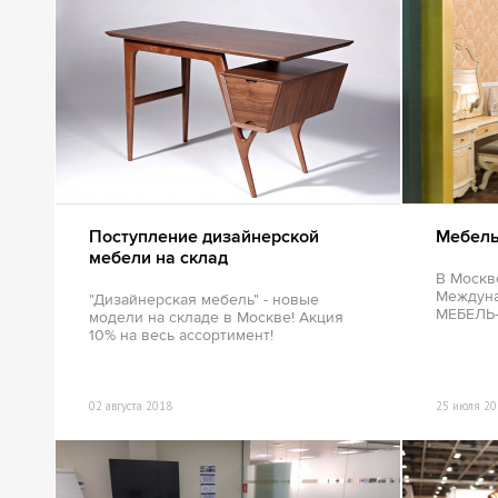
Офисные перегородки
Настольные экраны
Настенные панели (отбойники)
Поступление дизайнерской
Мебель
мебели на склад
В Москв
Междуна
"Дизайнерская мебель" - новые
МЕБЕЛЬ-
модели на складе в Москве! Акция
10% на весь ассортимент!
02 августа 2018
25 июля 20