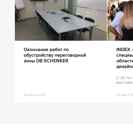
Окончание работ по
INDEX 
обустройству переговорной
специа
зоны DB SCHENKER
област
дизайн
С 26 по 
выставка
26 марта 2018
26 марта 2