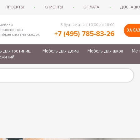
ПРОЕКТЫ
КЛИЕНТЫ
ОПЛАТА
ДОСТАВК
В будние дни с 10:00 до 18:00
 мебели
транспортом -
ЗАКА
+7 (495) 785-83-26
ибкая система скидок
ь для гостиниц
Мебель для дома
Мебель для школ
Мет
ежитий
пе для гостиниц
Домашние кабинеты
Столы ученические
Карто
ля гостиниц
Спальни
Стулья ученические
Ключн
для общежитий
Кухонная мебель
Столы для учителей
Бухга
металлические
Обеденные столы
Кресла для учителей
Шкафы
 ЛДСП
Стулья для кухни и столовой
Шкафы для школы
Скамь
сьменные
Дизайнерская мебель
Тумбы для школы
Тумбы
рикроватные
Много
Справ
Абоне
Метал